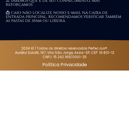
⚠️ Sabemos que é de seu conhecimento, mas
reforçamos:
📩 caso não localize nosso e-mail na caixa de
entrada principal, recomendamos verificar também
as pastas de spam ou lixeira
2024 © | Todos os direitos reservados PerfecJus®.
Aurélio Salotti, 197, Vila São Jorge, Assis-SP, CEP: 19.801-12
CNPJ: 15.242.169/0001-25
Política Privacidade