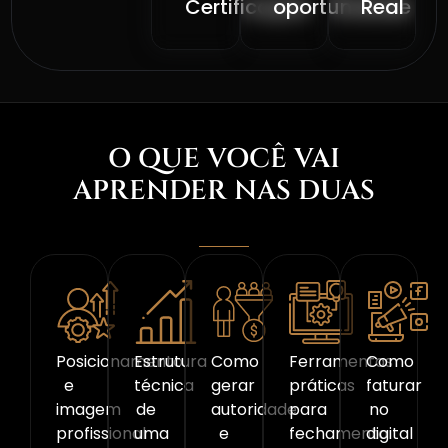
Certificação
oportunidade
Real
O QUE VOCÊ VAI
APRENDER NAS DUAS
FORMAÇÕES GRATUITAS
Posicionamento
Estrutura
Como
Ferramentas
Como
e
técnica
gerar
práticas
faturar
imagem
de
autoridade
para
no
profissional
uma
e
fechamento
digital