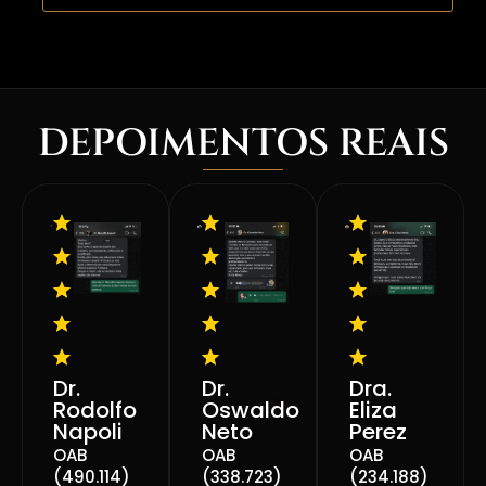
DEPOIMENTOS REAIS
Dr.
Dr.
Dra.
Rodolfo
Oswaldo
Eliza
Napoli
Neto
Perez
OAB
OAB
OAB
(490.114)
(338.723)
(234.188)