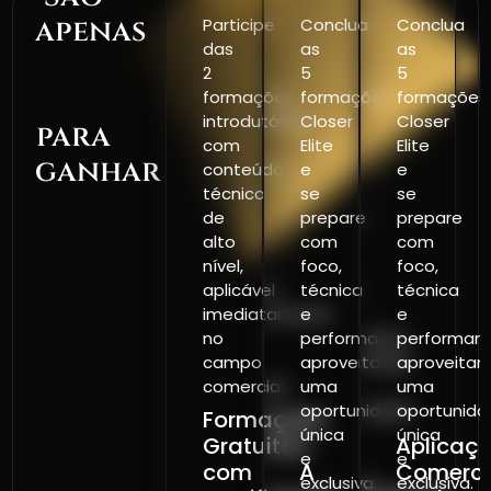
01
02
0
apenas
Participe
Conclua
Conclua
das
as
as
três
2
5
5
etapas
formações
formações
formações
introdutórias
Closer
Closer
para
com
Elite
Elite
ganhar
conteúdo
e
e
técnico
se
se
dinheiro
de
prepare
prepare
com
alto
com
com
nível,
foco,
foco,
a
aplicável
técnica
técnica
gente
imediatamente
e
e
no
performance
performan
campo
aproveitando
aproveitan
comercial.
uma
uma
oportunidade
oportunida
Formações
única
única
Gratuitas
Aplicaç
e
e
com
A
Comerci
exclusiva.
exclusiva.