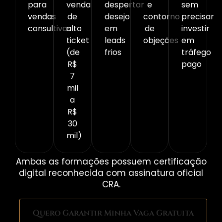
para
venda
despertar
e
sem
vendas
de
desejo
contorno
precisar
consultivas
alto
em
de
investir
ticket
leads
objeções
em
(de
frios
tráfego
R$
pago
7
mil
a
R$
30
mil)
Ambas as formações possuem certificação
digital reconhecida com assinatura oficial
CRA.
Quero Garantir Minha Vaga Gratuita